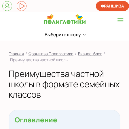
ФРАНШИЗА
Выберите школу
Выберите школу
в Новоселье
/
/
/
Главная
Франшиза Полиглотики
Бизнес-блог
Показать на карте
Преимущества частной школы
Преимущества частной
школы в формате семейных
классов
Оглавление