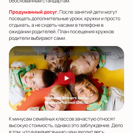
обоснованным стандартам.
Продуманный досуг.
После занятий дети могут
посещать дополнительные уроки, кружки и просто
отдыхать, а не сидеть часами в телефоне в
ожидании родителей. План посещения кружков
родители выбирают сами.
Франшиза семейных классов и образовательных центров Полиглотики
К минусам семейных классов зачастую относят
высокую стоимость, однако это заблуждение. Дело
в том, что в ежемесячную цену входит весь