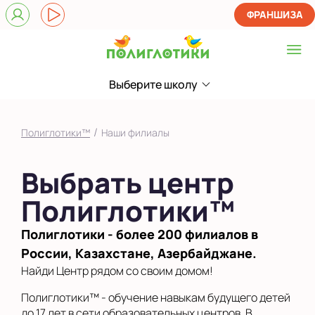
ФРАНШИЗА
Выберите школу
Выберите школу
в Новоселье
/
Полиглотики™
Наши филиалы
Показать на карте
Выбрать центр
Полиглотики™
Полиглотики - более 200 филиалов в
России, Казахстане, Азербайджане.
Найди Центр рядом со своим домом!
Полиглотики™ - обучение навыкам будущего детей
до 17 лет в сети образовательных центров. В